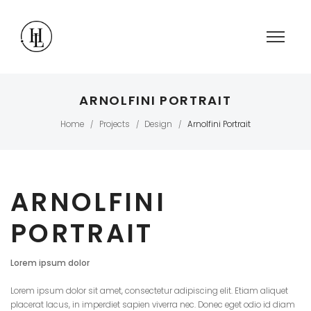
ARNOLFINI PORTRAIT
Home
Projects
Design
Arnolfini Portrait
/
/
/
ARNOLFINI
PORTRAIT
Lorem ipsum dolor
Lorem ipsum dolor sit amet, consectetur adipiscing elit. Etiam aliquet
placerat lacus, in imperdiet sapien viverra nec. Donec eget odio id diam